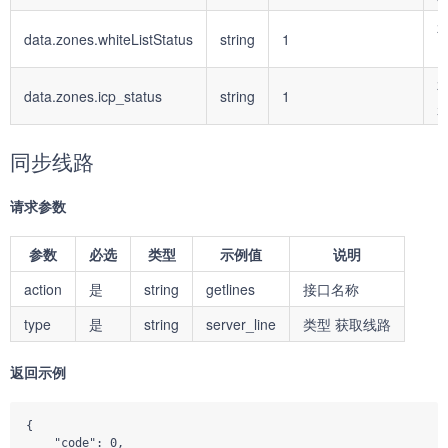
data.zones.whiteListStatus
string
1
1
data.zones.icp_status
string
1
是
同步线路
请求参数
参数
必选
类型
示例值
说明
action
是
string
getlines
接口名称
type
是
string
server_line
类型 获取线路
返回示例
{

    "code": 0,
