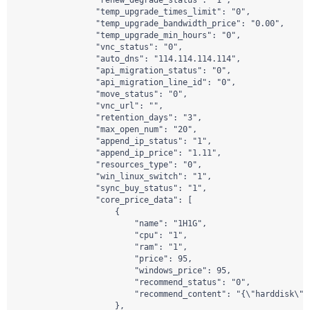
                "renew_degrade_status": "1",

                "temp_upgrade_times_limit": "0",

                "temp_upgrade_bandwidth_price": "0.00",

                "temp_upgrade_min_hours": "0",

                "vnc_status": "0",

                "auto_dns": "114.114.114.114",

                "api_migration_status": "0",

                "api_migration_line_id": "0",

                "move_status": "0",

                "vnc_url": "",

                "retention_days": "3",

                "max_open_num": "20",

                "append_ip_status": "1",

                "append_ip_price": "1.11",

                "resources_type": "0",

                "win_linux_switch": "1",

                "sync_buy_status": "1",

                "core_price_data": [

                    {

                        "name": "1H1G",

                        "cpu": "1",

                        "ram": "1",

                        "price": 95,

                        "windows_price": 95,

                        "recommend_status": "0",

                        "recommend_content": "{\"harddisk\":
                    },
