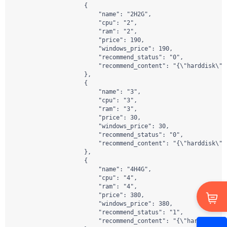
                    {

                        "name": "2H2G",

                        "cpu": "2",

                        "ram": "2",

                        "price": 190,

                        "windows_price": 190,

                        "recommend_status": "0",

                        "recommend_content": "{\"harddisk\":
                    },

                    {

                        "name": "3",

                        "cpu": "3",

                        "ram": "3",

                        "price": 30,

                        "windows_price": 30,

                        "recommend_status": "0",

                        "recommend_content": "{\"harddisk\":
                    },

                    {

                        "name": "4H4G",

                        "cpu": "4",

                        "ram": "4",

                        "price": 380,

                        "windows_price": 380,

                        "recommend_status": "1",

                        "recommend_content": "{\"harddisk\":