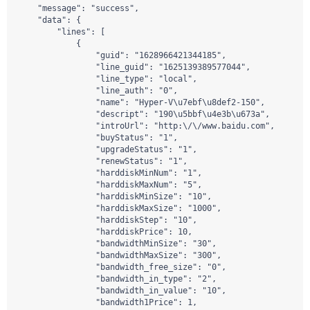
    "message": "success",

    "data": {

        "lines": [

            {

                "guid": "1628966421344185",

                "line_guid": "1625139389577044",

                "line_type": "local",

                "line_auth": "0",

                "name": "Hyper-V\u7ebf\u8def2-150",

                "descript": "190\u5bbf\u4e3b\u673a",

                "introUrl": "http:\/\/www.baidu.com",

                "buyStatus": "1",

                "upgradeStatus": "1",

                "renewStatus": "1",

                "harddiskMinNum": "1",

                "harddiskMaxNum": "5",

                "harddiskMinSize": "10",

                "harddiskMaxSize": "1000",

                "harddiskStep": "10",

                "harddiskPrice": 10,

                "bandwidthMinSize": "30",

                "bandwidthMaxSize": "300",

                "bandwidth_free_size": "0",

                "bandwidth_in_type": "2",

                "bandwidth_in_value": "10",

                "bandwidth1Price": 1,
