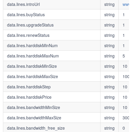
data.lines.introUrl
string
www.
data.lines.buyStatus
string
1
data.lines.upgradeStatus
string
1
data.lines.renewStatus
string
1
data.lines.harddiskMinNum
string
1
data.lines.harddiskMaxNum
string
5
data.lines.harddiskMinSize
string
10
data.lines.harddiskMaxSize
string
1000
data.lines.harddiskStep
string
10
data.lines.harddiskPrice
string
10
data.lines.bandwidthMinSize
string
10
data.lines.bandwidthMaxSize
string
300
data.lines.bandwidth_free_size
string
0