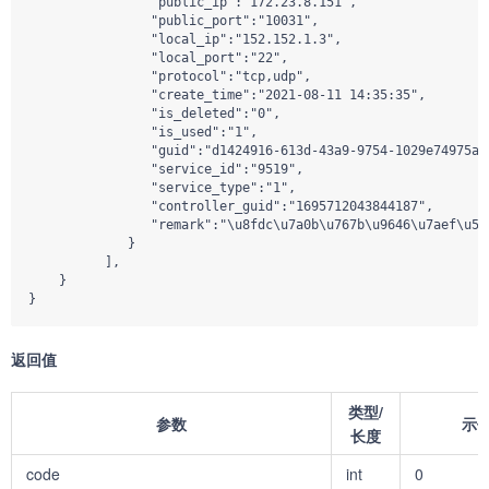
                "public_ip":"172.23.8.151",

                "public_port":"10031",

                "local_ip":"152.152.1.3",

                "local_port":"22",

                "protocol":"tcp,udp",

                "create_time":"2021-08-11 14:35:35",

                "is_deleted":"0",

                "is_used":"1",

                "guid":"d1424916-613d-43a9-9754-1029e74975ad"
                "service_id":"9519",

                "service_type":"1",

                "controller_guid":"1695712043844187",

                "remark":"\u8fdc\u7a0b\u767b\u9646\u7aef\u53e
             }

          ],

    }

}
返回值
类型/
参数
示
长度
code
int
0