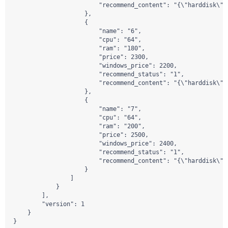
                        "recommend_content": "{\"harddisk\":
                    },

                    {

                        "name": "6",

                        "cpu": "64",

                        "ram": "180",

                        "price": 2300,

                        "windows_price": 2200,

                        "recommend_status": "1",

                        "recommend_content": "{\"harddisk\":
                    },

                    {

                        "name": "7",

                        "cpu": "64",

                        "ram": "200",

                        "price": 2500,

                        "windows_price": 2400,

                        "recommend_status": "1",

                        "recommend_content": "{\"harddisk\":
                    }

                ]

            }

        ],

        "version": 1

    }

}