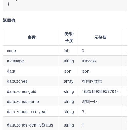
}
返回值
类型/
参数
示例值
长度
code
int
0
返
message
string
success
data
json
json
data.zones
array
可用区数据
data.zones.guid
string
1625139389577044
可
data.zones.name
string
深圳一区
data.zones.max_year
string
3
data.zones.identityStatus
string
1
是