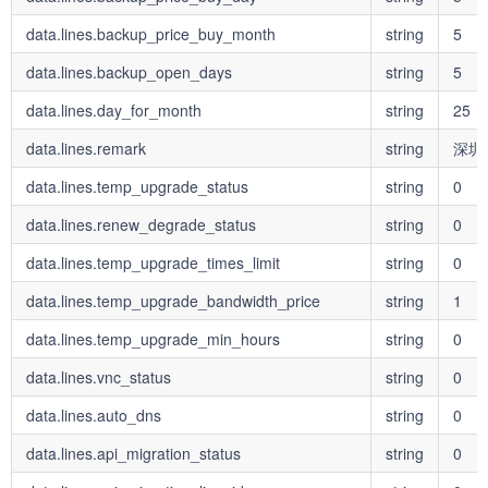
data.lines.backup_price_buy_month
string
5
data.lines.backup_open_days
string
5
data.lines.day_for_month
string
25
data.lines.remark
string
深圳
data.lines.temp_upgrade_status
string
0
data.lines.renew_degrade_status
string
0
data.lines.temp_upgrade_times_limit
string
0
data.lines.temp_upgrade_bandwidth_price
string
1
data.lines.temp_upgrade_min_hours
string
0
data.lines.vnc_status
string
0
data.lines.auto_dns
string
0
data.lines.api_migration_status
string
0