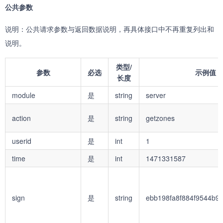
公共参数
删除安全组
续费
说明：公共请求参数与返回数据说明，再具体接口中不再重复列出和
退款
说明。
类型/
参数
必选
示例值
长度
module
是
string
server
action
是
string
getzones
userid
是
int
1
time
是
int
1471331587
sign
是
string
ebb198fa8f884f9544b9