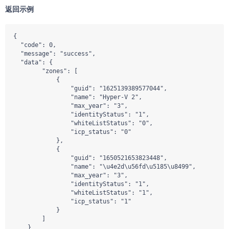
返回示例
{

  "code": 0,

  "message": "success",

  "data": {

        "zones": [

            {

                "guid": "1625139389577044",

                "name": "Hyper-V 2",

                "max_year": "3",

                "identityStatus": "1",

                "whiteListStatus": "0",

                "icp_status": "0"

            },

            {

                "guid": "1650521653823448",

                "name": "\u4e2d\u56fd\u5185\u8499",

                "max_year": "3",

                "identityStatus": "1",

                "whiteListStatus": "1",

                "icp_status": "1"

            }

        ]

    }
