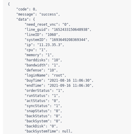
{

    "code": 0,

    "message": "success",

    "data": {

        "need_reset_vnc": "0",

        "line_guid": "1652433150648938",

        "lineID": "1060",

        "systemID": "1693649208369344",

        "ip": "11.23.35.3",

        "cpu": "1",

        "memory": "1",

        "harddisks": "10",

        "bandwidth": "1",

        "defense": "10",

        "loginName": "root",

        "buyTime": "2021-08-16 11:06:30",

        "endTime": "2021-09-16 11:06:30",

        "orderStatus": "1",

        "runStatus": "1",

        "actStatus": "0",

        "syncStatus": "1",

        "snapStatus": "0",

        "backStatus": "0",

        "backSystem": "0",

        "backDisk": "0",

        "backSystemTime": null,
