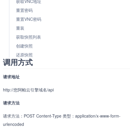
获取VNC地址
重置密码
重置VNC密码
重装
获取快照列表
创建快照
还原快照
调用方式
续费快照
删除快照
请求地址
升级
http://您阿帕云引擎域名/api
续费降配
申请端口（共享业务专
请求方法
用）
删除端口（共享业务专
请求方法：POST Content-Type 类型：application/x-www-form-
用）
urlencoded
新增安全组