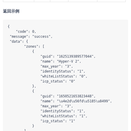
返回示例
{

    "code": 0,

 "message": "success",

 "data": {

        "zones": [

            {

                "guid": "1625139389577044",

                "name": "Hyper-V 2",

                "max_year": "3",

                "identityStatus": "1",

                "whiteListStatus": "0",

                "icp_status": "0"

            },

            {

                "guid": "1650521653823448",

                "name": "\u4e2d\u56fd\u5185\u8499",

                "max_year": "3",

                "identityStatus": "1",

                "whiteListStatus": "1",

                "icp_status": "1"

            }
