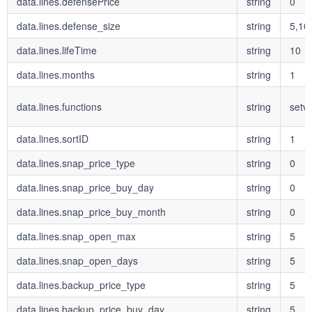
data.lines.defensePrice
string
0
data.lines.defense_size
string
5,10
data.lines.lifeTime
string
10
data.lines.months
string
1
data.lines.functions
string
setv
data.lines.sortID
string
1
data.lines.snap_price_type
string
0
data.lines.snap_price_buy_day
string
0
data.lines.snap_price_buy_month
string
0
data.lines.snap_open_max
string
5
data.lines.snap_open_days
string
5
data.lines.backup_price_type
string
5
data.lines.backup_price_buy_day
string
5