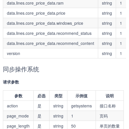
data.lines.core_price_data.ram
string
1
data.lines.core_price_data.price
string
1
data.lines.core_price_data.windows_price
string
1
data.lines.core_price_data.recommend_status
string
1
data.lines.core_price_data.recommend_content
string
1
version
string
1
同步操作系统
请求参数
参数
必选
类型
示例值
说明
action
是
string
getsystems
接口名称
page_mode
是
string
1
页码
page_length
是
string
50
单页的数量