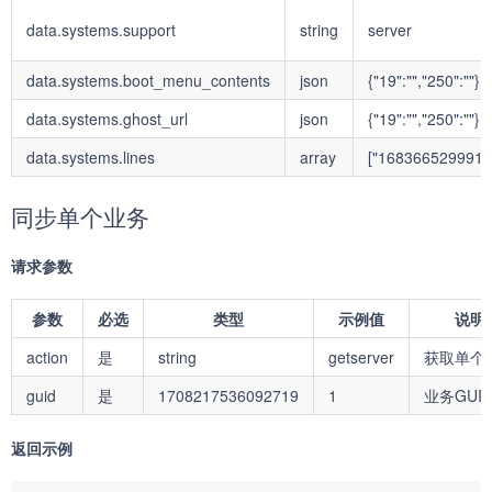
data.systems.support
string
server
data.systems.boot_menu_contents
json
{"19":"","250":""}
data.systems.ghost_url
json
{"19":"","250":""}
data.systems.lines
array
["1683665299911
同步单个业务
请求参数
参数
必选
类型
示例值
说明
action
是
string
getserver
获取单个
guid
是
1708217536092719
1
业务GUI
返回示例