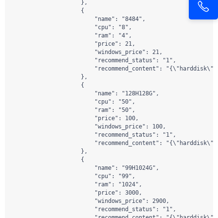
                    },

                    {

                        "name": "8484",

                        "cpu": "8",

                        "ram": "4",

                        "price": 21,

                        "windows_price": 21,

                        "recommend_status": "1",

                        "recommend_content": "{\"harddisk\":
                    },

                    {

                        "name": "128H128G",

                        "cpu": "50",

                        "ram": "50",

                        "price": 100,

                        "windows_price": 100,

                        "recommend_status": "1",

                        "recommend_content": "{\"harddisk\":
                    },

                    {

                        "name": "99H1024G",

                        "cpu": "99",

                        "ram": "1024",

                        "price": 3000,

                        "windows_price": 2900,

                        "recommend_status": "1",

                        "recommend_content": "{\"harddisk\":