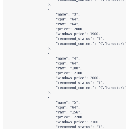
                    },

                    {

                        "name": "3",

                        "cpu": "64",

                        "ram": "64",

                        "price": 2000,

                        "windows_price": 1900,

                        "recommend_status": "1",

                        "recommend_content": "{\"harddisk\":
                    },

                    {

                        "name": "4",

                        "cpu": "64",

                        "ram": "100",

                        "price": 2100,

                        "windows_price": 2000,

                        "recommend_status": "1",

                        "recommend_content": "{\"harddisk\":
                    },

                    {

                        "name": "5",

                        "cpu": "64",

                        "ram": "156",

                        "price": 2200,

                        "windows_price": 2100,

                        "recommend_status": "1",
