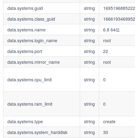
data.systems.guid
string
16951968852221
data.systems.class_guid
string
16661934699520
data.systems.name
string
6.8 64位
data.systems.login_name
string
root
data.systems.port
string
22
data.systems.mirror_name
string
root
data.systems.cpu_limit
string
0
data.systems.ram_limit
string
0
data.systems.type
string
create
data.systems.system_harddisk
string
30