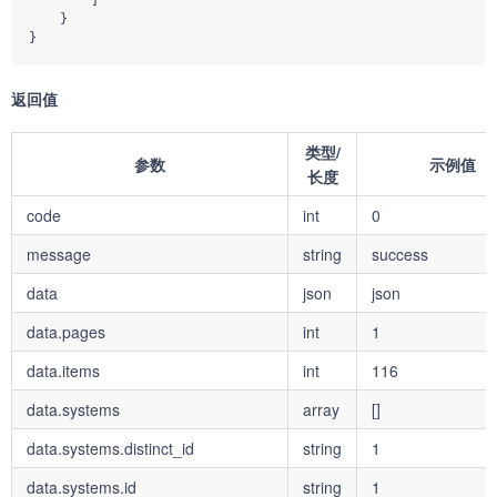
        ]

    }

}
返回值
类型/
参数
示例值
长度
code
int
0
message
string
success
data
json
json
data.pages
int
1
data.items
int
116
data.systems
array
[]
data.systems.distinct_id
string
1
data.systems.id
string
1