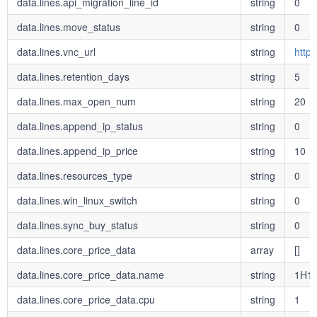
data.lines.api_migration_line_id
string
0
data.lines.move_status
string
0
data.lines.vnc_url
string
http
data.lines.retention_days
string
5
data.lines.max_open_num
string
20
data.lines.append_ip_status
string
0
data.lines.append_ip_price
string
10
data.lines.resources_type
string
0
data.lines.win_linux_switch
string
0
data.lines.sync_buy_status
string
0
data.lines.core_price_data
array
[]
data.lines.core_price_data.name
string
1H1
data.lines.core_price_data.cpu
string
1