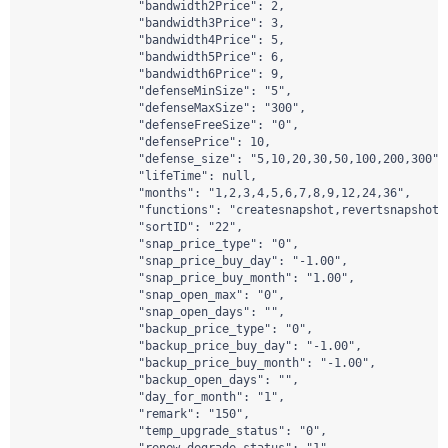
                "bandwidth2Price": 2,

                "bandwidth3Price": 3,

                "bandwidth4Price": 5,

                "bandwidth5Price": 6,

                "bandwidth6Price": 9,

                "defenseMinSize": "5",

                "defenseMaxSize": "300",

                "defenseFreeSize": "0",

                "defensePrice": 10,

                "defense_size": "5,10,20,30,50,100,200,300",

                "lifeTime": null,

                "months": "1,2,3,4,5,6,7,8,9,12,24,36",

                "functions": "createsnapshot,revertsnapshot,
                "sortID": "22",

                "snap_price_type": "0",

                "snap_price_buy_day": "-1.00",

                "snap_price_buy_month": "1.00",

                "snap_open_max": "0",

                "snap_open_days": "",

                "backup_price_type": "0",

                "backup_price_buy_day": "-1.00",

                "backup_price_buy_month": "-1.00",

                "backup_open_days": "",

                "day_for_month": "1",

                "remark": "150",

                "temp_upgrade_status": "0",
