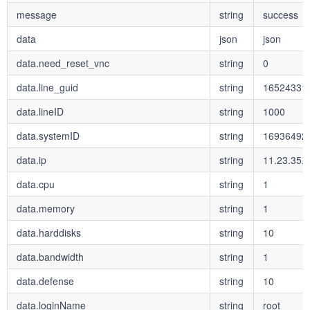
message
string
success
data
json
json
data.need_reset_vnc
string
0
data.line_guid
string
16524331
data.lineID
string
1000
data.systemID
string
16936492
data.ip
string
11.23.35.3
data.cpu
string
1
data.memory
string
1
data.harddisks
string
10
data.bandwidth
string
1
data.defense
string
10
data.loginName
string
root