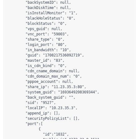
        "backSystemID": null,

        "backDiskTime": null,

        "isInstallMonitor": "1",

        "blackHoleStatus": "0",

        "blockStatus": "0",

        "vps_guid": null,

        "vnc_port": "59003",

        "share_type": "0",

        "login_port": "80",

        "in_bandwidth": "10",

        "guid": "1708217536092719",

        "master_id": "83",

        "is_cdn_bind": "0",

        "cdn_cname_domain": null,

        "cdn_domain_max_num": "0",

        "pppoe_account": null,

        "share_ip": "11.23.35.3:80",

        "system_guid": "1693649208369344",

        "back_system_guid": "",

        "sid": "9527",

        "localIP": "10.23.35.3",

        "append_ip": [],

        "securityPolicyList": [],

        "port":[

              {

                "id":"1032",
