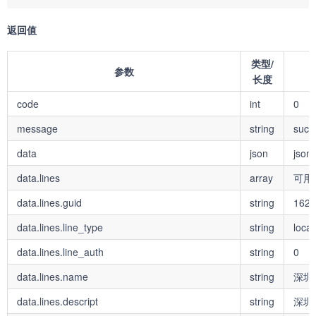
返回值
类型/
参数
长度
code
int
0
message
string
succ
data
json
json
data.lines
array
可用
data.lines.guid
string
1628
data.lines.line_type
string
local
data.lines.line_auth
string
0
data.lines.name
string
深圳
data.lines.descript
string
深圳