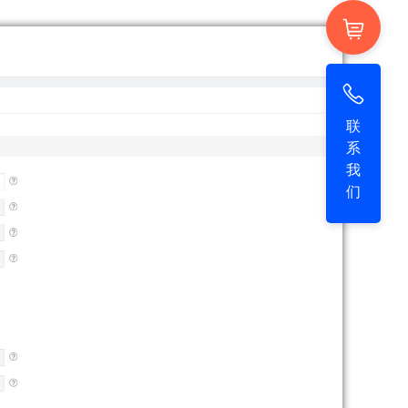
联
系
我
们