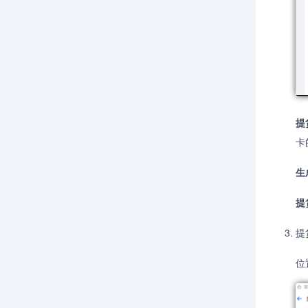
提
卡
生
提
提
位