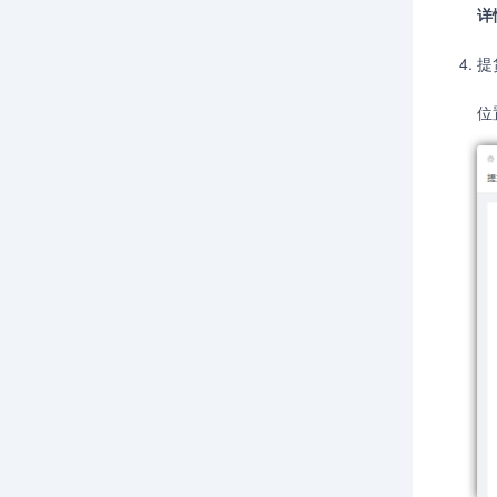
详
提
位