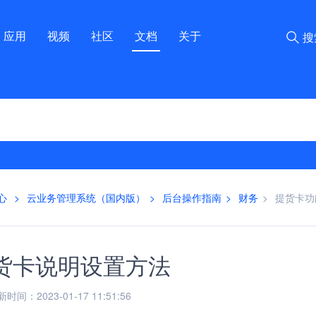
应用
视频
社区
文档
关于
搜
心
>
云业务管理系统（国内版）
>
后台操作指南
>
财务
>
提货卡功
货卡说明设置方法
间：2023-01-17 11:51:56