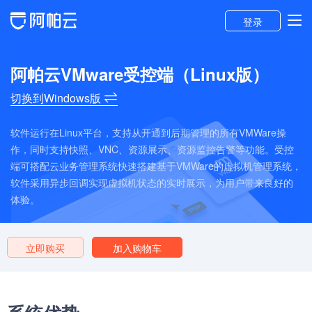
登录
阿帕云VMware受控端（Linux版）
切换到Windows版
软件运行在Linux平台，支持从开通到后期管理的所有VMWare操
作，同时支持快照、VNC、资源展示、资源监控告警等功能。受控
端可搭配云业务管理系统快速搭建基于VMWare的虚拟机管理系统，
软件采用异步回调实现虚拟机状态的实时展示，为用户带来良好的
体验。
立即购买
加入购物车