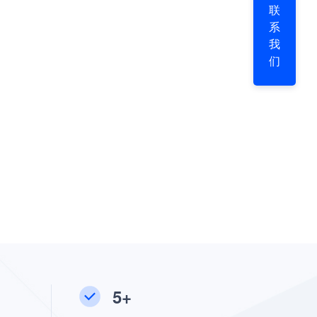
联
系
我
们
5+