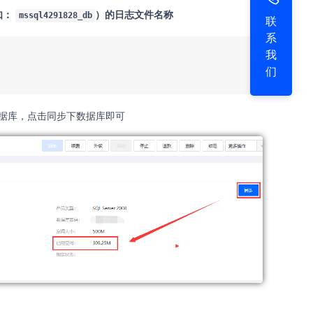
如：
）的日志文件名称
mssql4291828_db
联
系
我
们
数据库，点击同步下数据库即可