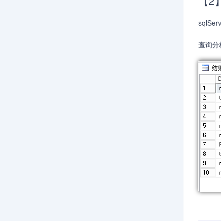
【2
sqlS
查询分