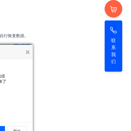
需自行恢复数据。
联
系
我
们